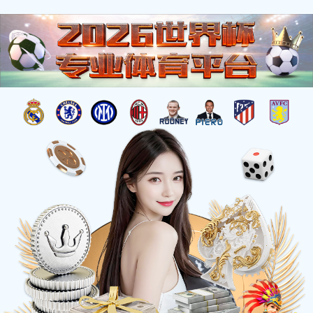
注册入口
全天更新 ·
华体会·体育
赛事
实时同步
无论您身在何处，
华体会·体育APP
为您带来高速、
高清、稳定的观赛体验。
下载客户端
网页端访问